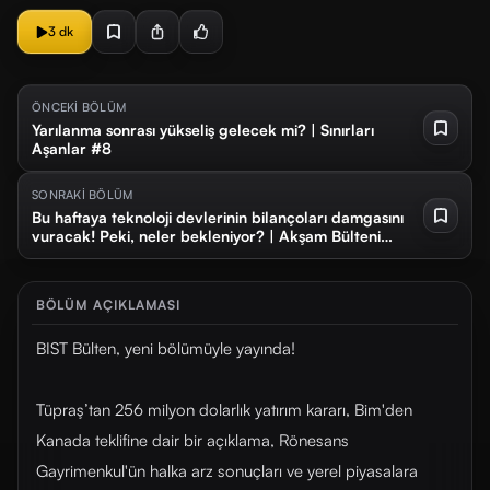
3 dk
ÖNCEKİ BÖLÜM
Yarılanma sonrası yükseliş gelecek mi? | Sınırları
Aşanlar #8
SONRAKİ BÖLÜM
Bu haftaya teknoloji devlerinin bilançoları damgasını
vuracak! Peki, neler bekleniyor? | Akşam Bülteni
#280
BÖLÜM AÇIKLAMASI
BIST Bülten, yeni bölümüyle yayında!
Tüpraş’tan 256 milyon dolarlık yatırım kararı, Bim'den
Kanada teklifine dair bir açıklama, Rönesans
Gayrimenkul'ün halka arz sonuçları ve yerel piyasalara