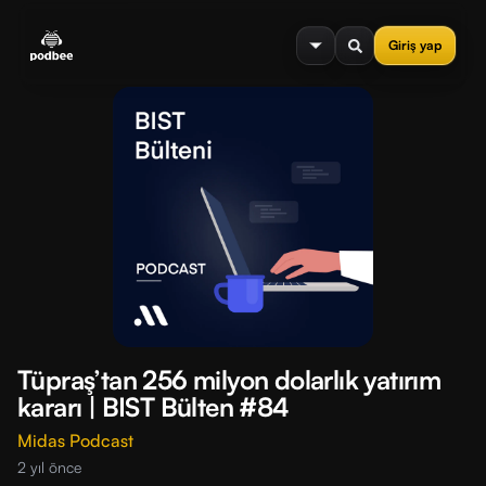
se menu
Giriş yap
Tüpraş’tan 256 milyon dolarlık yatırım
kararı | BIST Bülten #84
Midas Podcast
2 yıl önce