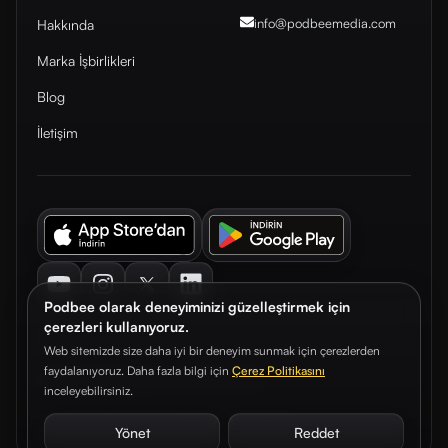
info@podbeemedia
.com
Hakkında
Marka İşbirlikleri
Blog
İletişim
Youtube
Instagram
Twitter
LinkedIn
Podbee olarak deneyiminizi güzelleştirmek için
çerezleri kullanıyoruz.
Web sitemizde size daha iyi bir deneyim sunmak için çerezlerden
faydalanıyoruz. Daha fazla bilgi için
Çerez Politikasını
© 2026. Podbee Media. Tüm hakları saklıdır.
inceleyebilirsiniz.
Çerez Tercihleri
Aydınlatma Metni
Gizlilik Sözleşmesi
Yönet
Reddet