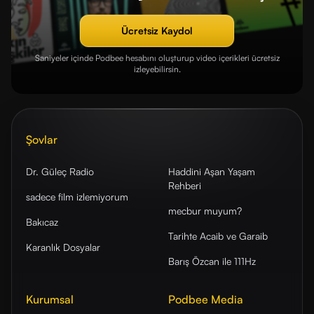
Ücretsiz Kaydol
Saniyeler içinde Podbee hesabını oluşturup video içerikleri ücretsiz
izleyebilirsin.
Şovlar
Dr. Güleç Radio
Haddini Aşan Yaşam
Rehberi
sadece film izlemiyorum
mecbur muyum?
Bakıcaz
Tarihte Acaib ve Garaib
Karanlık Dosyalar
Barış Özcan ile 111Hz
Kurumsal
Podbee Media