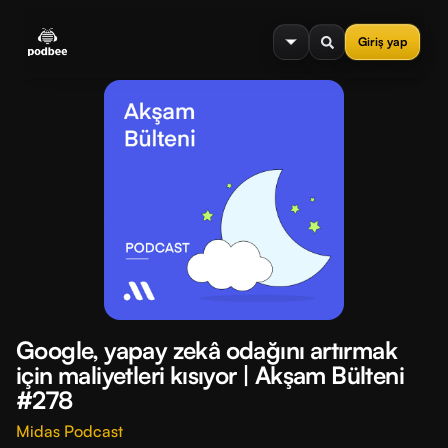
se menu
Giriş yap
Google, yapay zekâ odağını artırmak
için maliyetleri kısıyor | Akşam Bülteni
#278
Midas Podcast