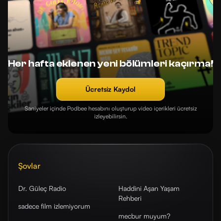
Her hafta eklenen yeni bölümleri kaçırma!
Ücretsiz Kaydol
Saniyeler içinde Podbee hesabını oluşturup video içerikleri ücretsiz
izleyebilirsin.
Şovlar
Dr. Güleç Radio
Haddini Aşan Yaşam
Rehberi
sadece film izlemiyorum
mecbur muyum?