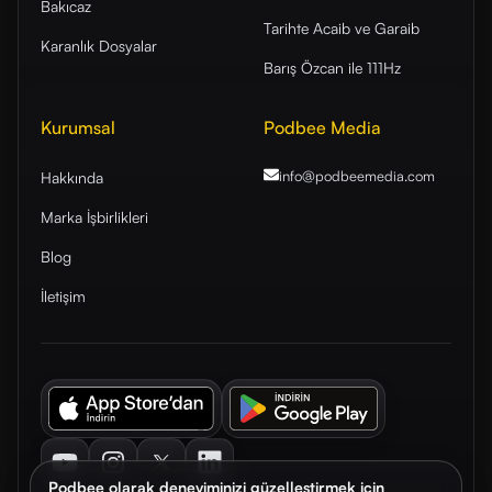
Bakıcaz
Tarihte Acaib ve Garaib
Karanlık Dosyalar
Barış Özcan ile 111Hz
Kurumsal
Podbee Media
info@podbeemedia
.com
Hakkında
Marka İşbirlikleri
Blog
İletişim
Youtube
Instagram
Twitter
LinkedIn
Podbee olarak deneyiminizi güzelleştirmek için