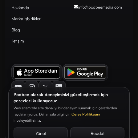
info@podbeemedia
.com
Hakkında
Marka İşbirlikleri
Blog
İletişim
Youtube
Instagram
Twitter
LinkedIn
Podbee olarak deneyiminizi güzelleştirmek için
çerezleri kullanıyoruz.
Web sitemizde size daha iyi bir deneyim sunmak için çerezlerden
faydalanıyoruz. Daha fazla bilgi için
Çerez Politikasını
© 2026. Podbee Media. Tüm hakları saklıdır.
inceleyebilirsiniz.
Çerez Tercihleri
Aydınlatma Metni
Gizlilik Sözleşmesi
Yönet
Reddet