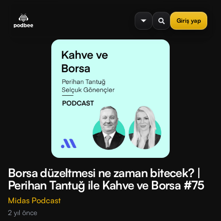
se menu
Giriş yap
Borsa düzeltmesi ne zaman bitecek? |
Perihan Tantuğ ile Kahve ve Borsa #75
Midas Podcast
2 yıl önce