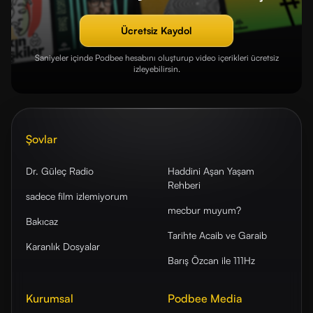
Ücretsiz Kaydol
Saniyeler içinde Podbee hesabını oluşturup video içerikleri ücretsiz
izleyebilirsin.
Şovlar
Dr. Güleç Radio
Haddini Aşan Yaşam
Rehberi
sadece film izlemiyorum
mecbur muyum?
Bakıcaz
Tarihte Acaib ve Garaib
Karanlık Dosyalar
Barış Özcan ile 111Hz
Kurumsal
Podbee Media