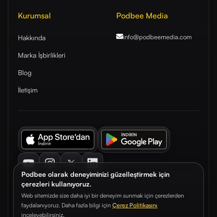
Kurumsal
Podbee Media
info@podbeemedia
.com
Hakkında
Marka İşbirlikleri
Blog
İletişim
Youtube
Instagram
Twitter
LinkedIn
Podbee olarak deneyiminizi güzelleştirmek için
çerezleri kullanıyoruz.
Web sitemizde size daha iyi bir deneyim sunmak için çerezlerden
faydalanıyoruz. Daha fazla bilgi için
Çerez Politikasını
© 2026. Podbee Media. Tüm hakları saklıdır.
inceleyebilirsiniz.