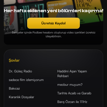
Her hafta eklenen yeni bölümleri kaçırma!
Ücretsiz Kaydol
Saniyeler içinde Podbee hesabını oluşturup video içerikleri ücretsiz
izleyebilirsin.
Şovlar
Dr. Güleç Radio
Haddini Aşan Yaşam
Rehberi
sadece film izlemiyorum
mecbur muyum?
Bakıcaz
Tarihte Acaib ve Garaib
Karanlık Dosyalar
Barış Özcan ile 111Hz