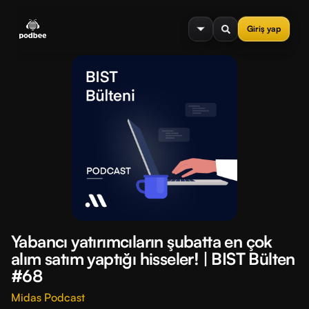
se menu
Giriş yap
Yabancı yatırımcıların şubatta en çok
alım satım yaptığı hisseler! | BIST Bülten
#68
Midas Podcast