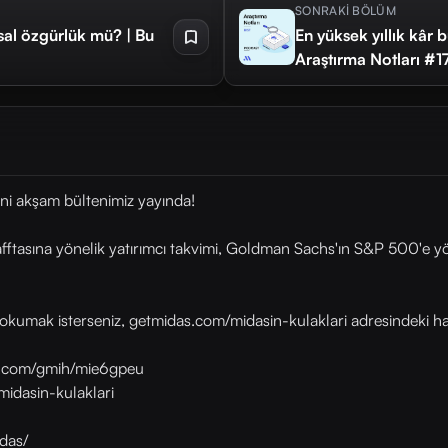
SONRAKİ BÖLÜM
sal özgürlük mü? | Bu
En yüksek yıllık kâr 
Araştırma Notları #1
ni akşam bültenimiz yayında!
asına yönelik yatırımcı takvimi, Goldman Sachs'ın S&P 500'e yöneli
okumak isterseniz, getmidas.com/midasin-kulaklari adresindeki habe
as.com/gmih/mie6gpeu
midasin-kulaklari
das/