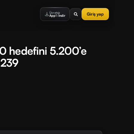
Ücretsiz
Giriş yap
App'i İndir
 hedefini 5.200’e
#239