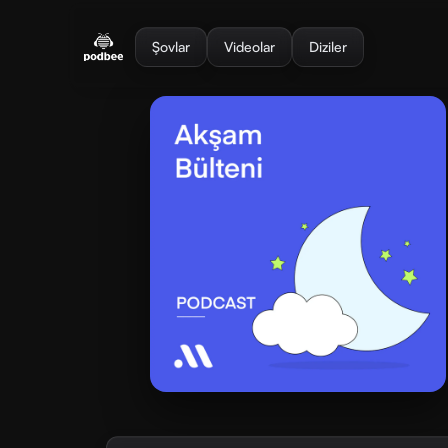
se menu
Şovlar
Videolar
Diziler