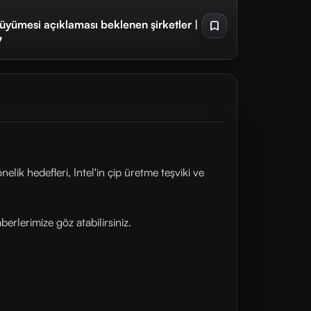
büyümesi açıklaması beklenen şirketler |
7
k hedefleri, Intel'in çip üretme teşviki ve
rlerimize göz atabilirsiniz.