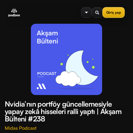
se menu
Giriş yap
Nvidia’nın portföy güncellemesiyle
yapay zekâ hisseleri ralli yaptı | Akşam
Bülteni #238
Midas Podcast