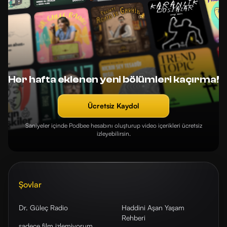
Her hafta eklenen yeni bölümleri kaçırma!
Ücretsiz Kaydol
Saniyeler içinde Podbee hesabını oluşturup video içerikleri ücretsiz
izleyebilirsin.
Şovlar
Dr. Güleç Radio
Haddini Aşan Yaşam
Rehberi
sadece film izlemiyorum