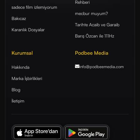
Rehberi
sadece film izlemiyorum
mecbur muyum?
Bakıcaz
Tarihte Acaib ve Garaib
Karanlık Dosyalar
Barış Özcan ile 111Hz
Kurumsal
Podbee Media
info@podbeemedia
.com
Hakkında
Marka İşbirlikleri
Blog
İletişim