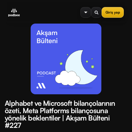
se menu
Giriş yap
Alphabet ve Microsoft bilançolarının
özeti, Meta Platforms bilançosuna
yönelik beklentiler | Akşam Bülteni
#227