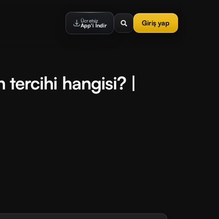
Ücretsiz
Giriş yap
App'i İndir
n tercihi hangisi? |