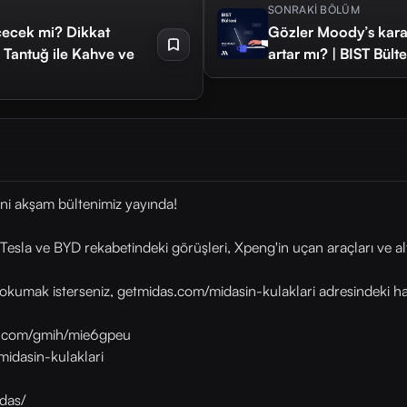
SONRAKİ BÖLÜM
eçecek mi? Dikkat
Gözler Moody’s kararı
n Tantuğ ile Kahve ve
artar mı? | BIST Bül
ni akşam bültenimiz yayında!
esla ve BYD rekabetindeki görüşleri, Xpeng'in uçan araçları ve al
okumak isterseniz, getmidas.com/midasin-kulaklari adresindeki habe
as.com/gmih/mie6gpeu
midasin-kulaklari
das/