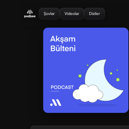
se menu
Şovlar
Videolar
Diziler