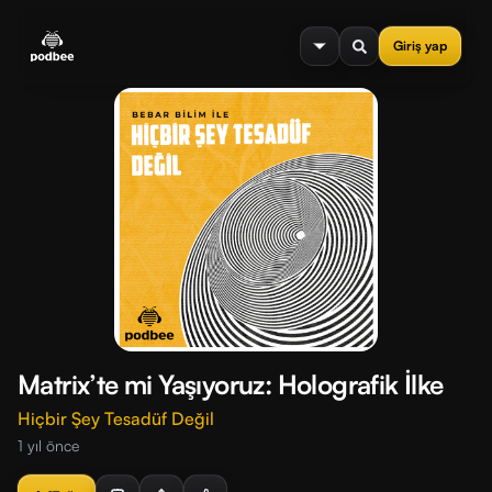
se menu
Giriş yap
Matrix’te mi Yaşıyoruz: Holografik İlke
Hiçbir Şey Tesadüf Değil
1 yıl önce