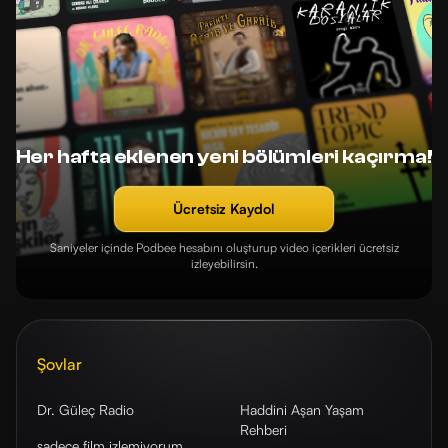
Her hafta eklenen yeni bölümleri kaçırma!
Ücretsiz Kaydol
Saniyeler içinde Podbee hesabını oluşturup video içerikleri ücretsiz
izleyebilirsin.
Şovlar
Dr. Güleç Radio
Haddini Aşan Yaşam
Rehberi
sadece film izlemiyorum