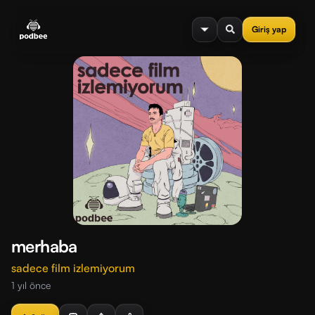
se menu
Giriş yap
merhaba
sadece film izlemiyorum
1 yıl önce