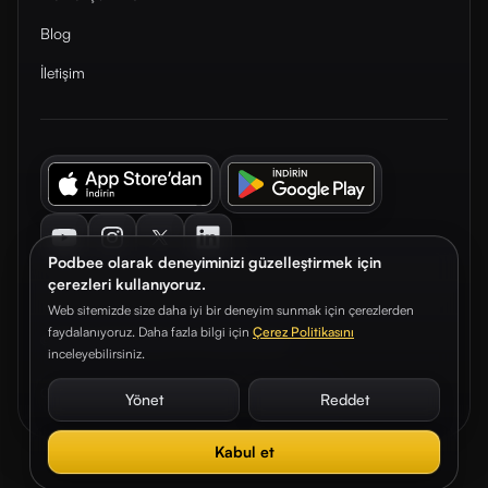
Blog
İletişim
Youtube
Instagram
Twitter
LinkedIn
Podbee olarak deneyiminizi güzelleştirmek için
çerezleri kullanıyoruz.
Web sitemizde size daha iyi bir deneyim sunmak için çerezlerden
faydalanıyoruz. Daha fazla bilgi için
Çerez Politikasını
© 2026. Podbee Media. Tüm hakları saklıdır.
inceleyebilirsiniz.
Çerez Tercihleri
Aydınlatma Metni
Gizlilik Sözleşmesi
Yönet
Reddet
Kabul et