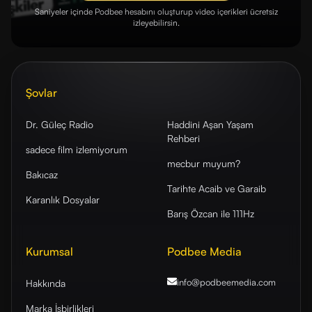
Saniyeler içinde Podbee hesabını oluşturup video içerikleri ücretsiz
izleyebilirsin.
Şovlar
Dr. Güleç Radio
Haddini Aşan Yaşam
Rehberi
sadece film izlemiyorum
mecbur muyum?
Bakıcaz
Tarihte Acaib ve Garaib
Karanlık Dosyalar
Barış Özcan ile 111Hz
Kurumsal
Podbee Media
info@podbeemedia
.com
Hakkında
Marka İşbirlikleri