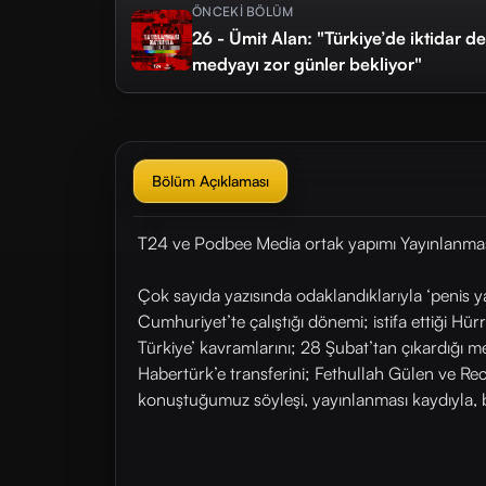
ÖNCEKİ BÖLÜM
26 - Ümit Alan: "Türkiye’de iktidar de
medyayı zor günler bekliyor"
Bölüm Açıklaması
T24 ve Podbee Media ortak yapımı Yayınlanması
Çok sayıda yazısında odaklandıklarıyla ‘penis 
Cumhuriyet’te çalıştığı dönemi; istifa ettiği H
Türkiye’ kavramlarını; 28 Şubat’tan çıkardığı me
Habertürk’e transferini; Fethullah Gülen ve Re
konuştuğumuz söyleşi, yayınlanması kaydıyla,