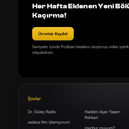
Her Hafta Eklenen Yeni Böl
Kaçırma!
Ücretsiz Kaydol
Saniyeler içinde Podbee hesabını oluşturup video içerikl
izleyebilirsin.
Şovlar
Dr. Güleç Radio
Haddini Aşan Yaşam
Rehberi
sadece film izlemiyorum
mecbur muyum?