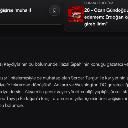
SONRAKİ BÖLÜM
ğişirse 'muhalif'
28 - Ozan Gündoğdu: 
edemem; Erdoğan kaz
girebilirim"
 Kaydıyla’nın bu bölümünde Hazal Sipahi’nin konuğu gazeteci ve
yazarı’ nitelemesiyle de muhatap olan Serdar Turgut ile kariyerin
ürriyet’e tekrardan dönüşünü; Ankara ve Washington DC gazeteciliğin
dya dersini; Akşam’da genel yayın yönetmenliği yaptığı süreci; sta
cep Tayyip Erdoğan’a karşı tutumunun yıllar içerisindeki değişimin
 bu bölümde.