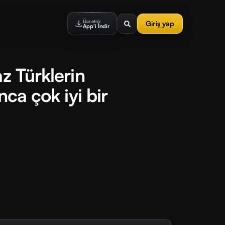
Ücretsiz
Giriş yap
App'i İndir
z Türklerin
nca çok iyi bir