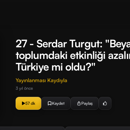
27 - Serdar Turgut: "Beya
toplumdaki etkinliği azalı
Türkiye mi oldu?"
Yayınlanması Kaydıyla
3 yıl önce
57 dk
Kaydet
Paylaş