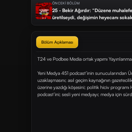
ÖNCEKİ BÖLÜM
25 - Bekir Ağırdır: “Düzene muhalefe
üretilseydi, değişimin heyecanı sokak
Bölüm Açıklaması
T24 ve Podbee Media ortak yapımı Yayınlanması
Yeni Medya 451 podcast’inin sunucularından Ümit
uzaklaşmasını; asıl geçim kaynağının gazetecilik 
üzerine yazdığı köşesini; politik hiciv programı
podcast’ini; sesli yeni medyayı; medya için sürd