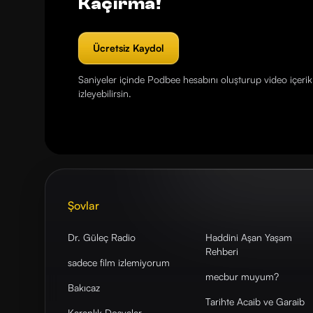
Kaçırma!
Ücretsiz Kaydol
Saniyeler içinde Podbee hesabını oluşturup video içerikl
izleyebilirsin.
Şovlar
Dr. Güleç Radio
Haddini Aşan Yaşam
Rehberi
sadece film izlemiyorum
mecbur muyum?
Bakıcaz
Tarihte Acaib ve Garaib
Karanlık Dosyalar