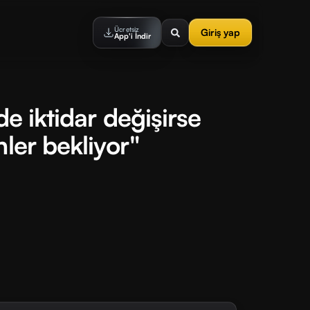
Ücretsiz
Giriş yap
App'i İndir
de iktidar değişirse
ler bekliyor"