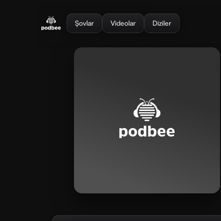
se menu
Şovlar
Videolar
Diziler