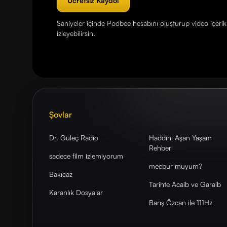
Ücretsiz Kaydol
Saniyeler içinde Podbee hesabını oluşturup video içerikl
izleyebilirsin.
Şovlar
Dr. Güleç Radio
Haddini Aşan Yaşam
Rehberi
sadece film izlemiyorum
mecbur muyum?
Bakıcaz
Tarihte Acaib ve Garaib
Karanlık Dosyalar
Barış Özcan ile 111Hz