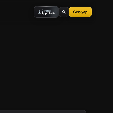
Ücretsiz
Giriş yap
App'i İndir