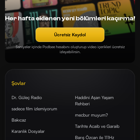
Her hafta eklenen yeni bölümleri kaçırma!
Ücretsiz Kaydol
Saniyeler içinde Podbee hesabını oluşturup video içerikleri ücretsiz
izleyebilirsin.
Şovlar
Dr. Güleç Radio
Haddini Aşan Yaşam
Rehberi
sadece film izlemiyorum
mecbur muyum?
Bakıcaz
Tarihte Acaib ve Garaib
Karanlık Dosyalar
Barış Özcan ile 111Hz