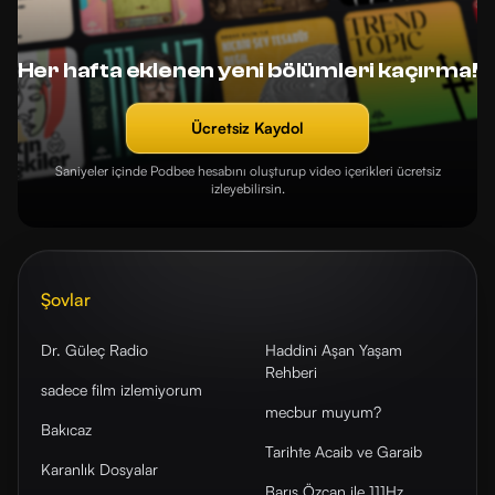
Her hafta eklenen yeni bölümleri kaçırma!
Ücretsiz Kaydol
Saniyeler içinde Podbee hesabını oluşturup video içerikleri ücretsiz
izleyebilirsin.
Şovlar
Dr. Güleç Radio
Haddini Aşan Yaşam
Rehberi
sadece film izlemiyorum
mecbur muyum?
Bakıcaz
Tarihte Acaib ve Garaib
Karanlık Dosyalar
Barış Özcan ile 111Hz