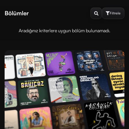
Bölümler
Filtrele
Aradığınız kriterlere uygun bölüm bulunamadı.
Sırala
ve
Filtrele
DINLENME
DURUMU
Dinlenmedi
Dinlendi
SIRALAMA
En
En
yeni
eski