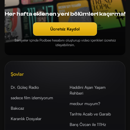
Her hafta eklenen yeni bölümleri kaçırma!
Ücretsiz Kaydol
Saniyeler içinde Podbee hesabını oluşturup video içerikleri ücretsiz
izleyebilirsin.
Şovlar
Dr. Güleç Radio
Haddini Aşan Yaşam
Rehberi
sadece film izlemiyorum
mecbur muyum?
Bakıcaz
Tarihte Acaib ve Garaib
Karanlık Dosyalar
Barış Özcan ile 111Hz