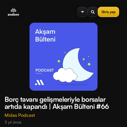
se menu
Giriş yap
Borç tavanı gelişmeleriyle borsalar
artıda kapandı | Akşam Bülteni #66
Midas Podcast
3 yıl önce