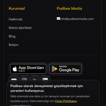
Kurumsal
Podbee Media
info@podbeemedia
.com
Hakkında
Marka İşbirlikleri
Blog
İletişim
Youtube
Instagram
Twitter
LinkedIn
Podbee olarak deneyiminizi güzelleştirmek için
çerezleri kullanıyoruz.
Web sitemizde size daha iyi bir deneyim sunmak için çerezlerden
faydalanıyoruz. Daha fazla bilgi için
Çerez Politikasını
© 2026. Podbee Media. Tüm hakları saklıdır.
inceleyebilirsiniz.