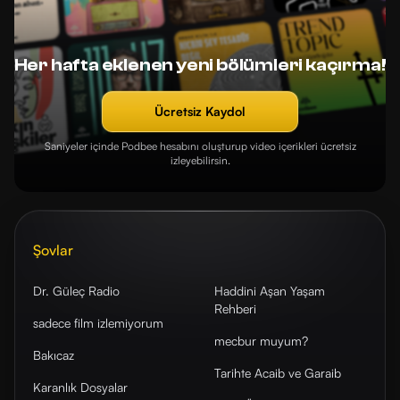
Her hafta eklenen yeni bölümleri kaçırma!
Ücretsiz Kaydol
Saniyeler içinde Podbee hesabını oluşturup video içerikleri ücretsiz
izleyebilirsin.
Şovlar
Dr. Güleç Radio
Haddini Aşan Yaşam
Rehberi
sadece film izlemiyorum
mecbur muyum?
Bakıcaz
Tarihte Acaib ve Garaib
Karanlık Dosyalar