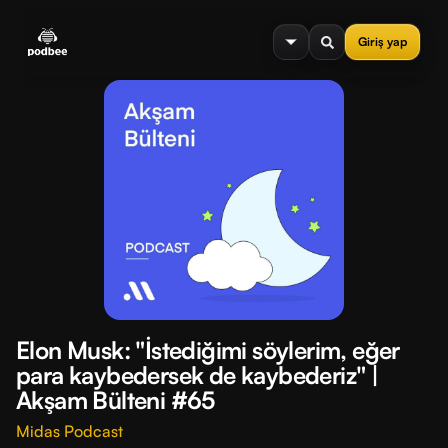
se menu
Giriş yap
Elon Musk: "İstediğimi söylerim, eğer
para kaybedersek de kaybederiz" |
Akşam Bülteni #65
Midas Podcast