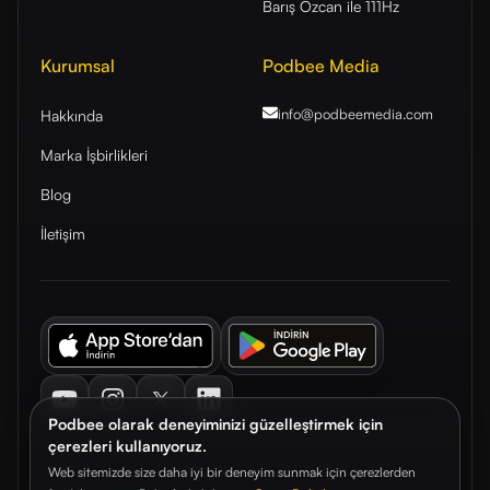
Barış Özcan ile 111Hz
Kurumsal
Podbee Media
info@podbeemedia
.com
Hakkında
Marka İşbirlikleri
Blog
İletişim
Youtube
Instagram
Twitter
LinkedIn
Podbee olarak deneyiminizi güzelleştirmek için
çerezleri kullanıyoruz.
Web sitemizde size daha iyi bir deneyim sunmak için çerezlerden