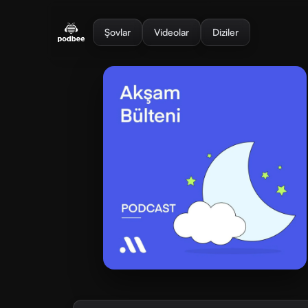
se menu
Şovlar
Videolar
Diziler