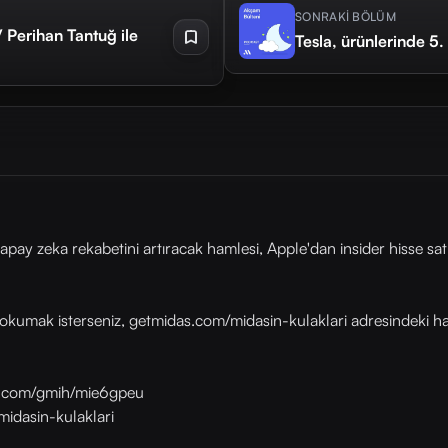
SONRAKİ BÖLÜM
 Perihan Tantuğ ile
Tesla, ürünlerinde 5.
y zeka rekabetini artıracak hamlesi, Apple'dan insider hisse satı
okumak isterseniz, getmidas.com/midasin-kulaklari adresindeki habe
as.com/gmih/mie6gpeu
midasin-kulaklari