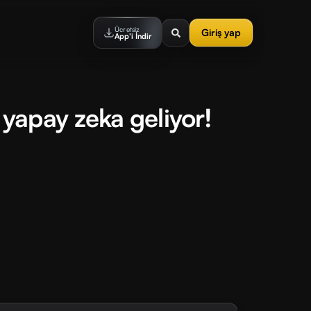
Ücretsiz
Giriş yap
App'i İndir
apay zeka geliyor!