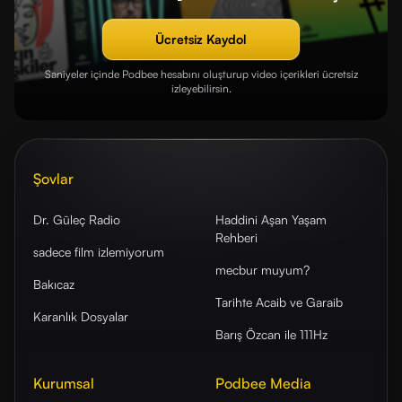
Ücretsiz Kaydol
Saniyeler içinde Podbee hesabını oluşturup video içerikleri ücretsiz
izleyebilirsin.
Şovlar
Dr. Güleç Radio
Haddini Aşan Yaşam
Rehberi
sadece film izlemiyorum
mecbur muyum?
Bakıcaz
Tarihte Acaib ve Garaib
Karanlık Dosyalar
Barış Özcan ile 111Hz
Kurumsal
Podbee Media