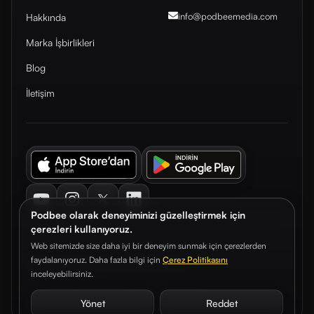
info@podbeemedia
.com
Hakkında
Marka İşbirlikleri
Blog
İletişim
Youtube
Instagram
Twitter
LinkedIn
Podbee olarak deneyiminizi güzelleştirmek için
çerezleri kullanıyoruz.
Web sitemizde size daha iyi bir deneyim sunmak için çerezlerden
faydalanıyoruz. Daha fazla bilgi için
Çerez Politikasını
© 2026. Podbee Media. Tüm hakları saklıdır.
inceleyebilirsiniz.
Çerez Tercihleri
Aydınlatma Metni
Gizlilik Sözleşmesi
Yönet
Reddet