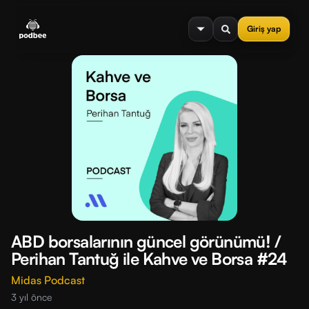
se menu
Giriş yap
ABD borsalarının güncel görünümü! /
Perihan Tantuğ ile Kahve ve Borsa #24
Midas Podcast
3 yıl önce