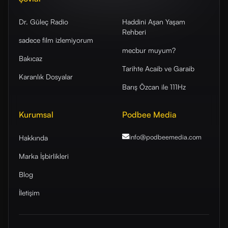
Dr. Güleç Radio
Haddini Aşan Yaşam
Rehberi
sadece film izlemiyorum
mecbur muyum?
Bakıcaz
Tarihte Acaib ve Garaib
Karanlık Dosyalar
Barış Özcan ile 111Hz
Kurumsal
Podbee Media
info@podbeemedia
.com
Hakkında
Marka İşbirlikleri
Blog
İletişim