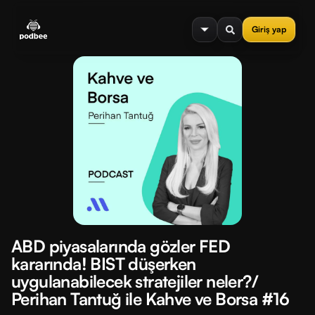
se menu
Giriş yap
ABD piyasalarında gözler FED
kararında! BIST düşerken
uygulanabilecek stratejiler neler?/
Perihan Tantuğ ile Kahve ve Borsa #16