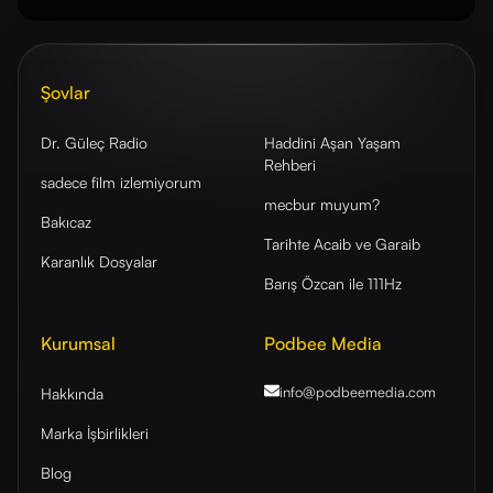
Şovlar
Dr. Güleç Radio
Haddini Aşan Yaşam
Rehberi
sadece film izlemiyorum
mecbur muyum?
Bakıcaz
Tarihte Acaib ve Garaib
Karanlık Dosyalar
Barış Özcan ile 111Hz
Kurumsal
Podbee Media
info@podbeemedia
.com
Hakkında
Marka İşbirlikleri
Blog