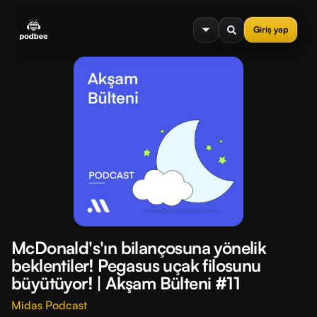
se menu
Giriş yap
McDonald's'ın bilançosuna yönelik
beklentiler! Pegasus uçak filosunu
büyütüyor! | Akşam Bülteni #11
Midas Podcast