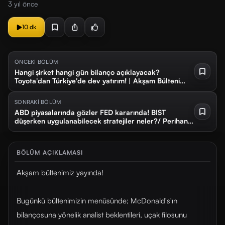
3 yıl önce
10 dk
ÖNCEKİ BÖLÜM
Hangi şirket hangi gün bilanço açıklayacak?
Toyota'dan Türkiye'de dev yatırım! | Akşam Bülteni
#10
SONRAKİ BÖLÜM
ABD piyasalarında gözler FED kararında! BIST
düşerken uygulanabilecek stratejiler neler?/ Perihan
Tantuğ ile Kahve ve Borsa #16
BÖLÜM AÇIKLAMASI
Akşam bültenimiz yayında!
Bugünkü bültenimizin menüsünde; McDonald's'ın
bilançosuna yönelik analist beklentileri, uçak filosunu