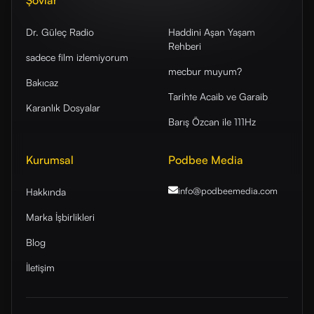
Şovlar
Dr. Güleç Radio
Haddini Aşan Yaşam
Rehberi
sadece film izlemiyorum
mecbur muyum?
Bakıcaz
Tarihte Acaib ve Garaib
Karanlık Dosyalar
Barış Özcan ile 111Hz
Kurumsal
Podbee Media
info@podbeemedia
.com
Hakkında
Marka İşbirlikleri
Blog
İletişim