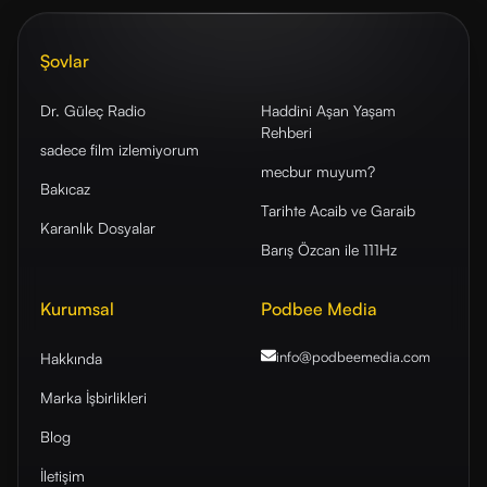
Şovlar
Dr. Güleç Radio
Haddini Aşan Yaşam
Rehberi
sadece film izlemiyorum
mecbur muyum?
Bakıcaz
Tarihte Acaib ve Garaib
Karanlık Dosyalar
Barış Özcan ile 111Hz
Kurumsal
Podbee Media
info@podbeemedia
.com
Hakkında
Marka İşbirlikleri
Blog
İletişim