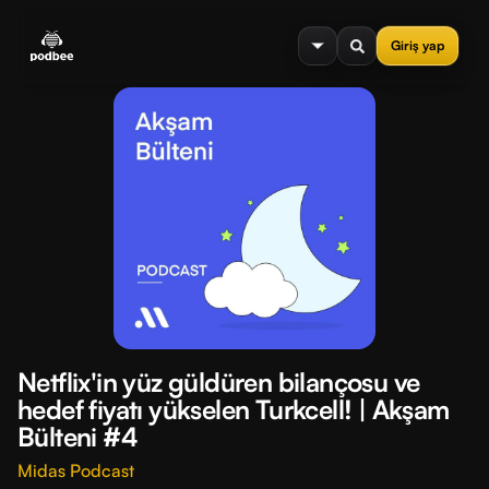
se menu
Giriş yap
Netflix'in yüz güldüren bilançosu ve
hedef fiyatı yükselen Turkcell! | Akşam
Bülteni #4
Midas Podcast