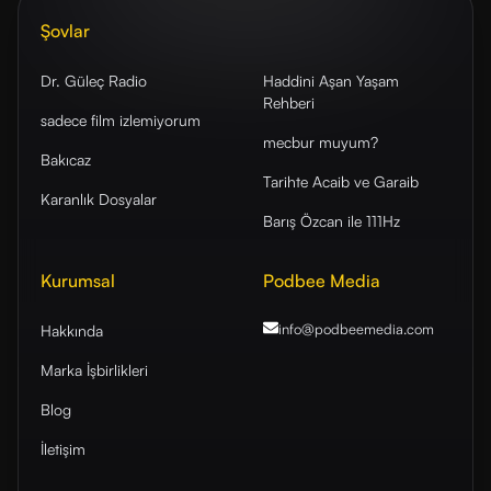
Şovlar
Dr. Güleç Radio
Haddini Aşan Yaşam
Rehberi
sadece film izlemiyorum
mecbur muyum?
Bakıcaz
Tarihte Acaib ve Garaib
Karanlık Dosyalar
Barış Özcan ile 111Hz
Kurumsal
Podbee Media
info@podbeemedia
.com
Hakkında
Marka İşbirlikleri
Blog
İletişim