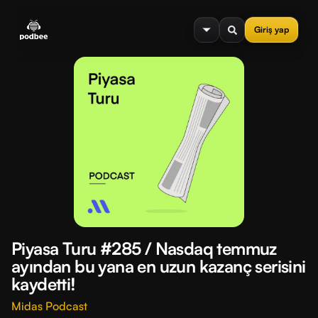
se menu
Giriş yap
Piyasa Turu #285 / Nasdaq temmuz
ayından bu yana en uzun kazanç serisini
kaydetti!
Midas Podcast