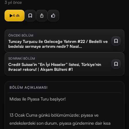
3 yıl önce
4 dk
ÖNCEKİ BÖLÜM
Tuncay Turşucu ile Geleceğe Yatırım #22 / Bedelli ve
bedelsiz sermaye artırımı nedir? Nasıl
yorumlanmalıdır?
SONRAKİ BÖLÜM
Credit Suisse’in “En İyi Hisseler” listesi, Türkiye'nin
ihracat rekoru! | Akşam Bülteni #1
BÖLÜM AÇIKLAMASI
Midas ile Piyasa Turu başlıyor!
13 Ocak Cuma günkü bölümümüzde; piyasa ve
endekslerdeki son durum, piyasa gündemine dair kısa