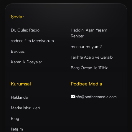
Şovlar
Dr. Güleç Radio
Haddini Aşan Yaşam
Rehberi
sadece film izlemiyorum
mecbur muyum?
Bakıcaz
Tarihte Acaib ve Garaib
Karanlık Dosyalar
Barış Özcan ile 111Hz
Kurumsal
Podbee Media
info@podbeemedia
.com
Hakkında
Marka İşbirlikleri
Blog
İletişim