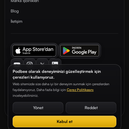
Marka İşbirlikleri
Blog
İletişim
Youtube
Instagram
Twitter
LinkedIn
Podbee olarak deneyiminizi güzelleştirmek için
çerezleri kullanıyoruz.
Web sitemizde size daha iyi bir deneyim sunmak için çerezlerden
faydalanıyoruz. Daha fazla bilgi için
Çerez Politikasını
© 2026. Podbee Media. Tüm hakları saklıdır.
inceleyebilirsiniz.
Çerez Tercihleri
Aydınlatma Metni
Gizlilik Sözleşmesi
Yönet
Reddet
Kabul et