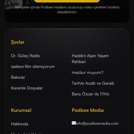
Saniyeler içinde Podbee hesabını oluşturup video içerikleri ücretsiz
izleyebilirsin.
Şovlar
Dr. Güleç Radio
Haddini Aşan Yaşam
Rehberi
sadece film izlemiyorum
mecbur muyum?
Bakıcaz
Tarihte Acaib ve Garaib
Karanlık Dosyalar
Barış Özcan ile 111Hz
Kurumsal
Podbee Media
info@podbeemedia
.com
Hakkında