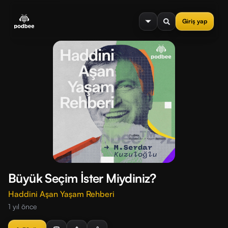
se menu
Giriş yap
Büyük Seçim İster Miydiniz?
Haddini Aşan Yaşam Rehberi
1 yıl önce