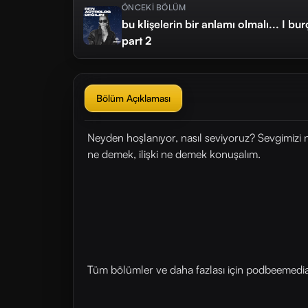
ÖNCEKİ BÖLÜM
bu klişelerin bir anlamı olmalı... I bu
part 2
Bölüm Açıklaması
Neyden hoşlanıyor, nasıl seviyoruz? Sevgimizi 
ne demek, ilişki ne demek konuşalım.
Tüm bölümler ve daha fazlası için ⁠⁠⁠podbeemedia.c