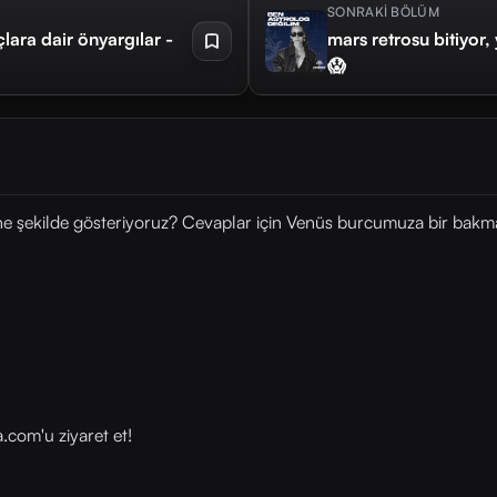
SONRAKİ BÖLÜM
rçlara dair önyargılar -
mars retrosu bitiyor,
😱
ne şekilde gösteriyoruz? Cevaplar için Venüs burcumuza bir bakmak 
om⁠⁠⁠'u ziyaret et!