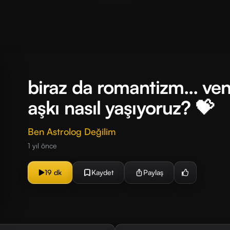
biraz da romantizm... v
aşkı nasıl yaşıyoruz? 💝
Ben Astrolog Değilim
1 yıl önce
19 dk
Kaydet
Paylaş