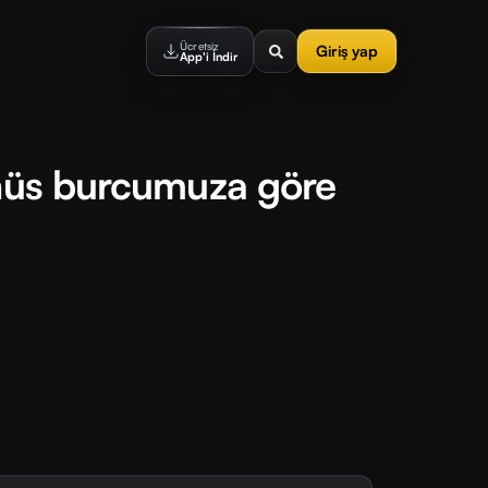
Ücretsiz
Giriş yap
App'i İndir
enüs burcumuza göre