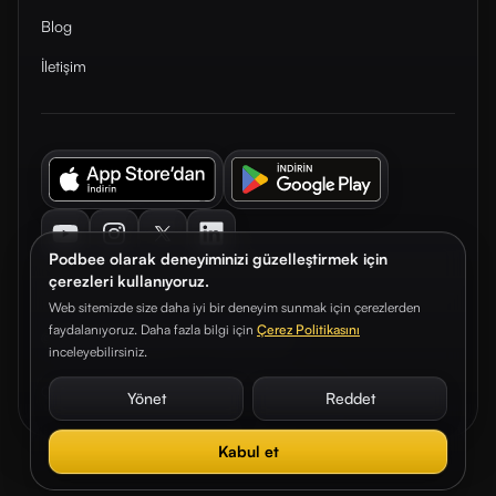
Blog
İletişim
Youtube
Instagram
Twitter
LinkedIn
Podbee olarak deneyiminizi güzelleştirmek için
çerezleri kullanıyoruz.
Web sitemizde size daha iyi bir deneyim sunmak için çerezlerden
faydalanıyoruz. Daha fazla bilgi için
Çerez Politikasını
© 2026. Podbee Media. Tüm hakları saklıdır.
inceleyebilirsiniz.
Çerez Tercihleri
Aydınlatma Metni
Gizlilik Sözleşmesi
Yönet
Reddet
Kabul et