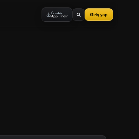
Ücretsiz
Giriş yap
App'i İndir