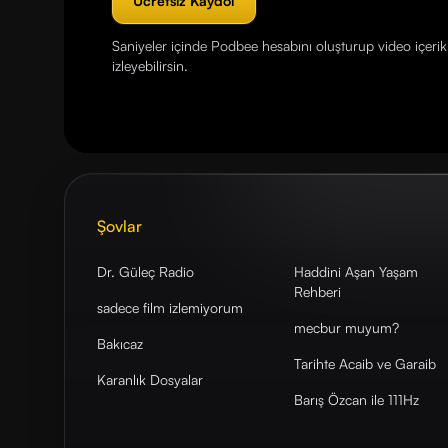
Ücretsiz Kaydol
Saniyeler içinde Podbee hesabını oluşturup video içerikl
izleyebilirsin.
Şovlar
Dr. Güleç Radio
Haddini Aşan Yaşam
Rehberi
sadece film izlemiyorum
mecbur muyum?
Bakıcaz
Tarihte Acaib ve Garaib
Karanlık Dosyalar
Barış Özcan ile 111Hz