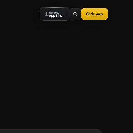
Ücretsiz
Giriş yap
App'i İndir