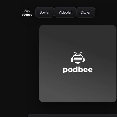
se menu
Şovlar
Videolar
Diziler