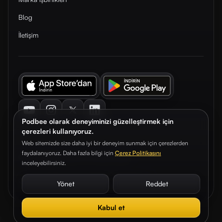
Blog
İletişim
Youtube
Instagram
Twitter
LinkedIn
Podbee olarak deneyiminizi güzelleştirmek için
çerezleri kullanıyoruz.
Web sitemizde size daha iyi bir deneyim sunmak için çerezlerden
faydalanıyoruz. Daha fazla bilgi için
Çerez Politikasını
© 2026. Podbee Media. Tüm hakları saklıdır.
inceleyebilirsiniz.
Çerez Tercihleri
Aydınlatma Metni
Gizlilik Sözleşmesi
Yönet
Reddet
Kabul et