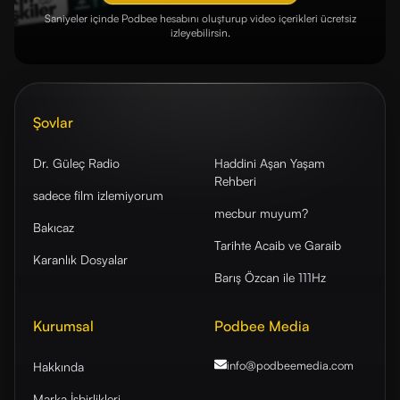
Saniyeler içinde Podbee hesabını oluşturup video içerikleri ücretsiz
izleyebilirsin.
Şovlar
Dr. Güleç Radio
Haddini Aşan Yaşam
Rehberi
sadece film izlemiyorum
mecbur muyum?
Bakıcaz
Tarihte Acaib ve Garaib
Karanlık Dosyalar
Barış Özcan ile 111Hz
Kurumsal
Podbee Media
info@podbeemedia
.com
Hakkında
Marka İşbirlikleri