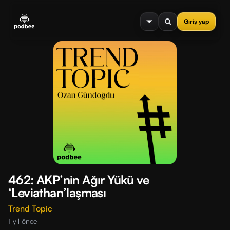
se menu
Giriş yap
462: AKP’nin Ağır Yükü ve
‘Leviathan’laşması
Trend Topic
1 yıl önce