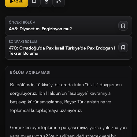
42 dk
ÖNCEKİ BÖLÜM
468: Diyanet mi Engizisyon mu?
SONRAKİ BÖLÜM
470: Ortadoğu'da Pax İsrail Türkiye'de Pax Erdoğan I
Tekrar Bölümü
BÖLÜM AÇIKLAMASI
Bu bölümde Türkiye’yi bir arada tutan “bizlik” duygusunu
sorguluyoruz. İbn Haldun’un “asabiyye” kavramıyla
başlayıp kültür savaşlarına, Beyaz Türk anlatısına ve
toplumsal kutuplaşmaya uzanıyoruz.
Gerçekten aynı toplumun parçası mıyız, yoksa yalnızca yan
yana mı yaşıyoruz? Ve bu düzeni değiştirecek yeni bir