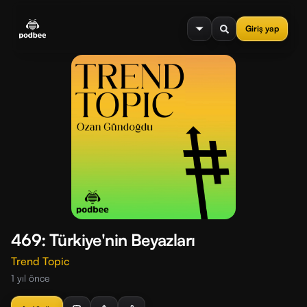
se menu
Giriş yap
469: Türkiye'nin Beyazları
Trend Topic
1 yıl önce