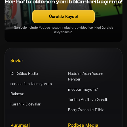
Her hafta eklenen yeni bölümleri kaçırma!
Ücretsiz Kaydol
Saniyeler içinde Podbee hesabını oluşturup video içerikleri ücretsiz
izleyebilirsin.
Şovlar
Dr. Güleç Radio
Haddini Aşan Yaşam
Rehberi
sadece film izlemiyorum
mecbur muyum?
Bakıcaz
Tarihte Acaib ve Garaib
Karanlık Dosyalar
Barış Özcan ile 111Hz
Kurumsal
Podbee Media