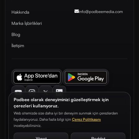
info@podbeemedia
.com
Hakkında
Marka İşbirlikleri
Blog
İletişim
Youtube
Instagram
Twitter
LinkedIn
Podbee olarak deneyiminizi güzelleştirmek için
çerezleri kullanıyoruz.
Web sitemizde size daha iyi bir deneyim sunmak için çerezlerden
faydalanıyoruz. Daha fazla bilgi için
Çerez Politikasını
© 2026. Podbee Media. Tüm hakları saklıdır.
inceleyebilirsiniz.
Çerez Tercihleri
Aydınlatma Metni
Gizlilik Sözleşmesi
Yönet
Reddet