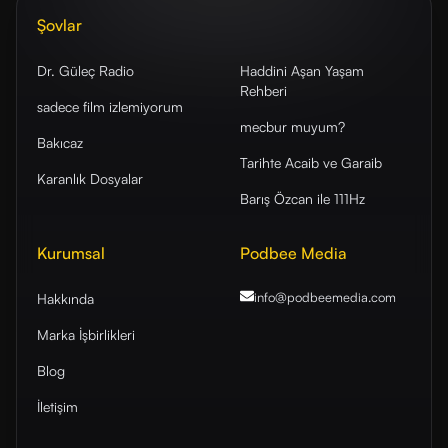
Şovlar
Dr. Güleç Radio
Haddini Aşan Yaşam
Rehberi
sadece film izlemiyorum
mecbur muyum?
Bakıcaz
Tarihte Acaib ve Garaib
Karanlık Dosyalar
Barış Özcan ile 111Hz
Kurumsal
Podbee Media
info@podbeemedia
.com
Hakkında
Marka İşbirlikleri
Blog
İletişim