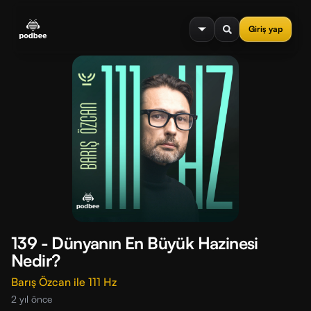
se menu
Giriş yap
139 - Dünyanın En Büyük Hazinesi
Nedir?
Barış Özcan ile 111 Hz
2 yıl önce