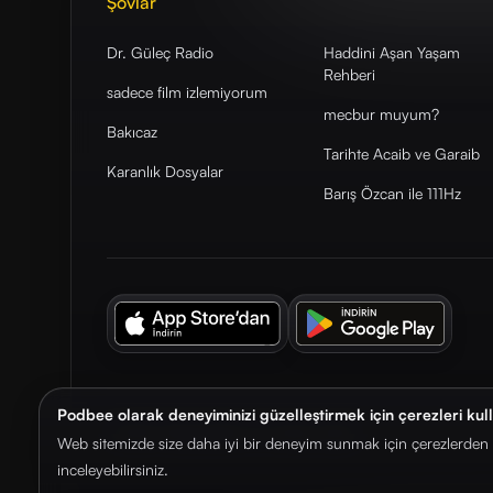
Şovlar
Dr. Güleç Radio
Haddini Aşan Yaşam
Rehberi
sadece film izlemiyorum
mecbur muyum?
Bakıcaz
Tarihte Acaib ve Garaib
Karanlık Dosyalar
Barış Özcan ile 111Hz
Podbee olarak deneyiminizi güzelleştirmek için çerezleri kul
© 2026. Podbee Media. Tüm hakları saklıdır.
Web sitemizde size daha iyi bir deneyim sunmak için çerezlerden f
inceleyebilirsiniz.