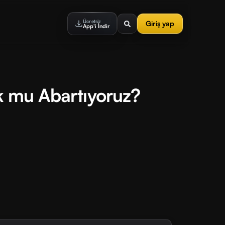
Ücretsiz
Giriş yap
App'i İndir
ok mu Abartıyoruz?