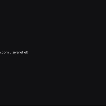
com⁠⁠'u ziyaret et!