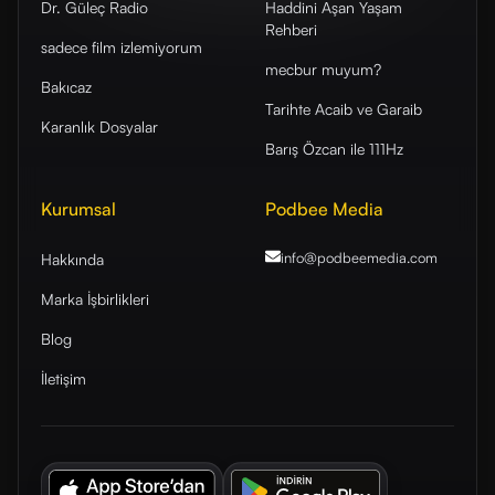
Dr. Güleç Radio
Haddini Aşan Yaşam
Rehberi
sadece film izlemiyorum
mecbur muyum?
Bakıcaz
Tarihte Acaib ve Garaib
Karanlık Dosyalar
Barış Özcan ile 111Hz
Kurumsal
Podbee Media
info@podbeemedia
.com
Hakkında
Marka İşbirlikleri
Blog
İletişim