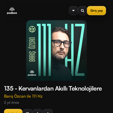
se menu
Giriş yap
135 - Kervanlardan Akıllı Teknolojilere
Barış Özcan ile 111 Hz
2 yıl önce