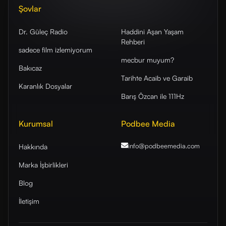
Şovlar
Dr. Güleç Radio
Haddini Aşan Yaşam
Rehberi
sadece film izlemiyorum
mecbur muyum?
Bakıcaz
Tarihte Acaib ve Garaib
Karanlık Dosyalar
Barış Özcan ile 111Hz
Kurumsal
Podbee Media
info@podbeemedia
.com
Hakkında
Marka İşbirlikleri
Blog
İletişim