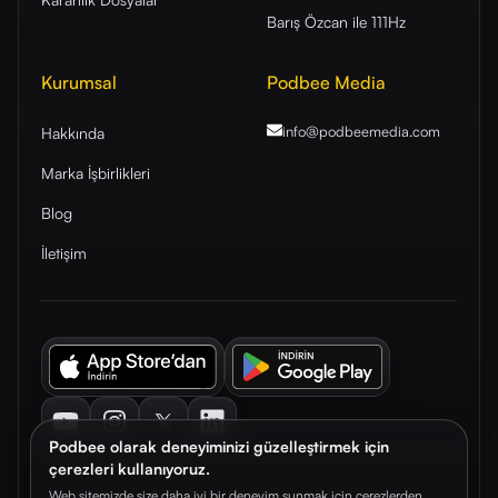
Barış Özcan ile 111Hz
Kurumsal
Podbee Media
info@podbeemedia
.com
Hakkında
Marka İşbirlikleri
Blog
İletişim
Youtube
Instagram
Twitter
LinkedIn
Podbee olarak deneyiminizi güzelleştirmek için
çerezleri kullanıyoruz.
Web sitemizde size daha iyi bir deneyim sunmak için çerezlerden