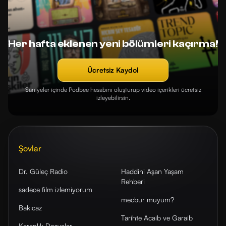
Her hafta eklenen yeni bölümleri kaçırma!
Ücretsiz Kaydol
Saniyeler içinde Podbee hesabını oluşturup video içerikleri ücretsiz
izleyebilirsin.
Şovlar
Dr. Güleç Radio
Haddini Aşan Yaşam
Rehberi
sadece film izlemiyorum
mecbur muyum?
Bakıcaz
Tarihte Acaib ve Garaib
Karanlık Dosyalar