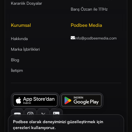
Karanlık Dosyalar
Barış Özcan ile 111Hz
Kurumsal
Podbee Media
info@podbeemedia
.com
Hakkında
Marka İşbirlikleri
Blog
İletişim
Youtube
Instagram
Twitter
LinkedIn
Podbee olarak deneyiminizi güzelleştirmek için
çerezleri kullanıyoruz.