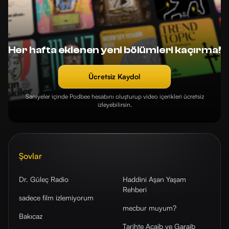
Her hafta eklenen yeni bölümleri kaçırma!
Ücretsiz Kaydol
Saniyeler içinde Podbee hesabını oluşturup video içerikleri ücretsiz
izleyebilirsin.
Şovlar
Dr. Güleç Radio
Haddini Aşan Yaşam
Rehberi
sadece film izlemiyorum
mecbur muyum?
Bakıcaz
Tarihte Acaib ve Garaib