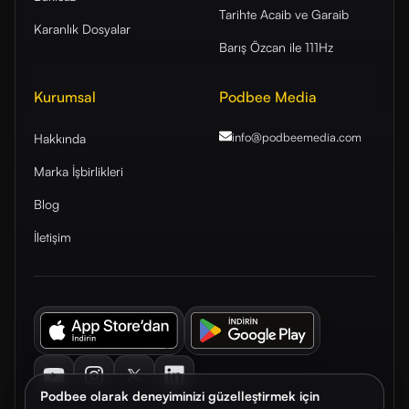
Tarihte Acaib ve Garaib
Karanlık Dosyalar
Barış Özcan ile 111Hz
Kurumsal
Podbee Media
info@podbeemedia
.com
Hakkında
Marka İşbirlikleri
Blog
İletişim
Youtube
Instagram
Twitter
LinkedIn
Podbee olarak deneyiminizi güzelleştirmek için