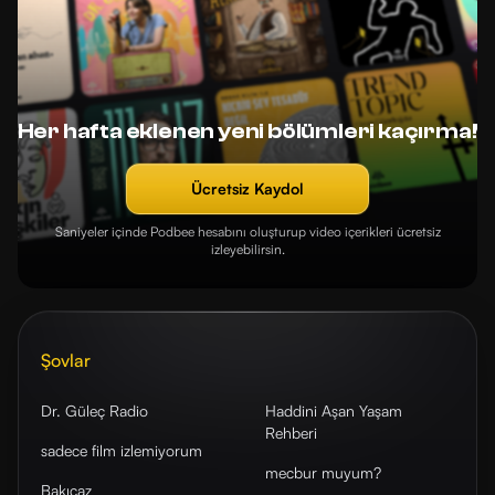
Her hafta eklenen yeni bölümleri kaçırma!
Ücretsiz Kaydol
Saniyeler içinde Podbee hesabını oluşturup video içerikleri ücretsiz
izleyebilirsin.
Şovlar
Dr. Güleç Radio
Haddini Aşan Yaşam
Rehberi
sadece film izlemiyorum
mecbur muyum?
Bakıcaz