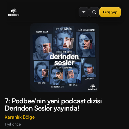
se menu
Giriş yap
7: Podbee'nin yeni podcast dizisi
Derinden Sesler yayında!
Karanlık Bölge
1 yıl önce