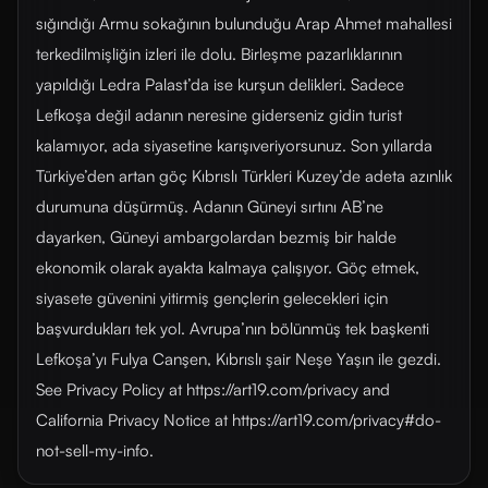
sığındığı Armu sokağının bulunduğu Arap Ahmet mahallesi
terkedilmişliğin izleri ile dolu. Birleşme pazarlıklarının
yapıldığı Ledra Palast’da ise kurşun delikleri. Sadece
Lefkoşa değil adanın neresine giderseniz gidin turist
kalamıyor, ada siyasetine karışıveriyorsunuz. Son yıllarda
Türkiye’den artan göç Kıbrıslı Türkleri Kuzey’de adeta azınlık
durumuna düşürmüş. Adanın Güneyi sırtını AB’ne
dayarken, Güneyi ambargolardan bezmiş bir halde
ekonomik olarak ayakta kalmaya çalışıyor. Göç etmek,
siyasete güvenini yitirmiş gençlerin gelecekleri için
başvurdukları tek yol. Avrupa’nın bölünmüş tek başkenti
Lefkoşa’yı Fulya Canşen, Kıbrıslı şair Neşe Yaşın ile gezdi.
See Privacy Policy at https://art19.com/privacy and
California Privacy Notice at https://art19.com/privacy#do-
not-sell-my-info.