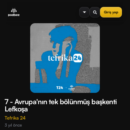
se menu
Giriş yap
7 - Avrupa'nın tek bölünmüş başkenti
Lefkoşa
Tefrika 24
3 yıl önce