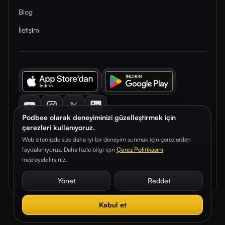
Blog
İletişim
Youtube
Instagram
Twitter
LinkedIn
Podbee olarak deneyiminizi güzelleştirmek için
çerezleri kullanıyoruz.
Web sitemizde size daha iyi bir deneyim sunmak için çerezlerden
faydalanıyoruz. Daha fazla bilgi için
Çerez Politikasını
© 2026. Podbee Media. Tüm hakları saklıdır.
inceleyebilirsiniz.
Çerez Tercihleri
Aydınlatma Metni
Gizlilik Sözleşmesi
Yönet
Reddet
Kabul et