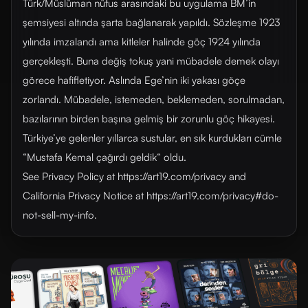
Türk/Müslüman nüfus arasındaki bu uygulama BM’in
şemsiyesi altında şarta bağlanarak yapıldı. Sözleşme 1923
yılında imzalandı ama kitleler halinde göç 1924 yılında
gerçekleşti. Buna değiş tokuş yani mübadele demek olayı
görece hafifletiyor. Aslında Ege’nin iki yakası göçe
zorlandı. Mübadele, istemeden, beklemeden, sorulmadan,
bazılarının birden başına gelmiş bir zorunlu göç hikayesi.
Türkiye’ye gelenler yıllarca sustular, en sık kurdukları cümle
“Mustafa Kemal çağırdı geldik“ oldu.
See Privacy Policy at https://art19.com/privacy and
California Privacy Notice at https://art19.com/privacy#do-
not-sell-my-info.