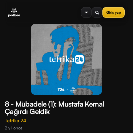
se menu
Giriş yap
8 - Mübadele (1): Mustafa Kemal
Çağırdı Geldik
Tefrika 24
2 yıl önce