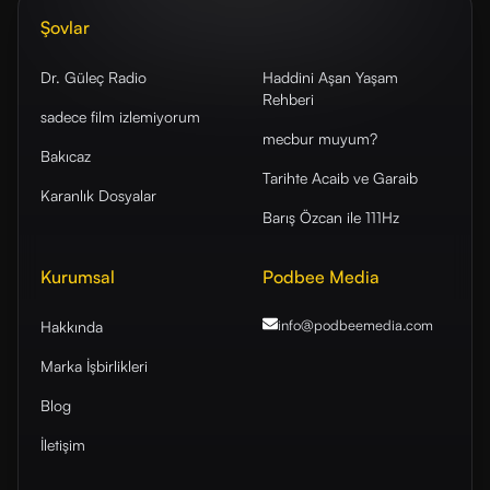
Şovlar
Dr. Güleç Radio
Haddini Aşan Yaşam
Rehberi
sadece film izlemiyorum
mecbur muyum?
Bakıcaz
Tarihte Acaib ve Garaib
Karanlık Dosyalar
Barış Özcan ile 111Hz
Kurumsal
Podbee Media
info@podbeemedia
.com
Hakkında
Marka İşbirlikleri
Blog
İletişim