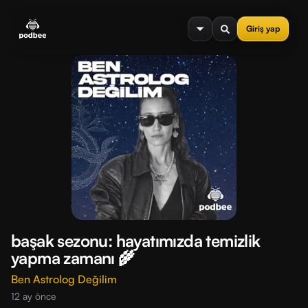
se menu
Giriş yap
başak sezonu: hayatımızda temizlik
yapma zamanı 🌾
Ben Astrolog Değilim
12 ay önce