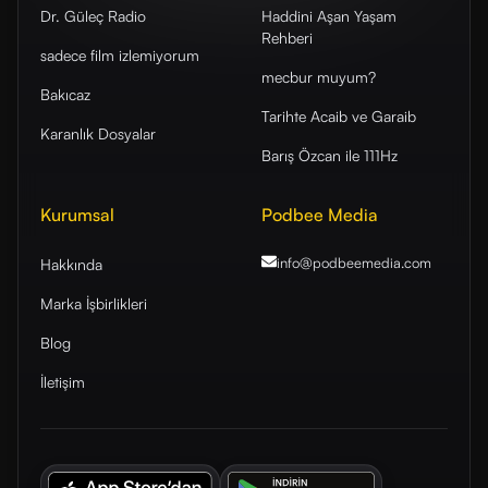
Dr. Güleç Radio
Haddini Aşan Yaşam
Rehberi
sadece film izlemiyorum
mecbur muyum?
Bakıcaz
Tarihte Acaib ve Garaib
Karanlık Dosyalar
Barış Özcan ile 111Hz
Kurumsal
Podbee Media
info@podbeemedia
.com
Hakkında
Marka İşbirlikleri
Blog
İletişim