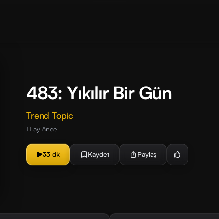
483: Yıkılır Bir Gün
Trend Topic
11 ay önce
33 dk
Kaydet
Paylaş