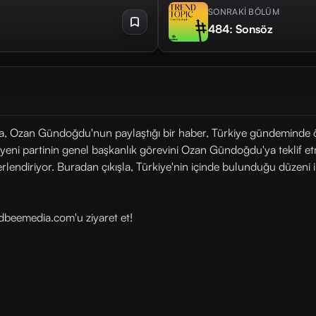
SONRAKİ BÖLÜM
484: Sonsöz
a, Ozan Gündoğdu'nun paylaştığı bir haber, Türkiye gündeminde ö
 yeni partinin genel başkanlık görevini Ozan Gündoğdu'ya teklif e
endiriyor. Buradan çıkışla, Türkiye'nin içinde bulunduğu düzeni i
beemedia.com⁠⁠⁠⁠⁠'u ziyaret et!