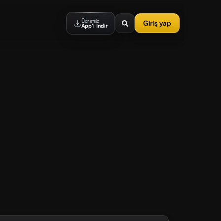
Ücretsiz
Giriş yap
App'i İndir