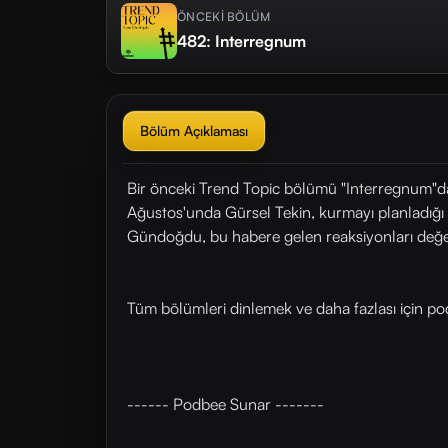
ÖNCEKİ BÖLÜM
482: Interregnum
Bölüm Açıklaması
Bir önceki Trend Topic bölümü "Interregnum"d
Ağustos'unda Gürsel Tekin, kurmayı planladığı
Gündoğdu, bu habere gelen reaksiyonları değerl
Tüm bölümleri dinlemek ve daha fazlası için ⁠⁠⁠⁠⁠pod
------ Podbee Sunar -------