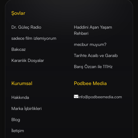
Şovlar
Dr. Güleç Radio
Haddini Aşan Yaşam
Rehberi
sadece film izlemiyorum
mecbur muyum?
Bakıcaz
Tarihte Acaib ve Garaib
Karanlık Dosyalar
Barış Özcan ile 111Hz
Kurumsal
Podbee Media
info@podbeemedia
.com
Hakkında
Marka İşbirlikleri
Blog
İletişim