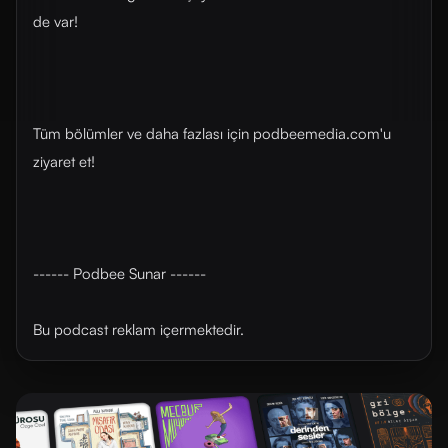
de var!
Tüm bölümler ve daha fazlası için ⁠⁠⁠⁠⁠⁠⁠⁠⁠podbeemedia.com⁠⁠⁠⁠⁠⁠⁠⁠⁠'u
ziyaret et!
------ Podbee Sunar ------
Bu podcast reklam içermektedir.