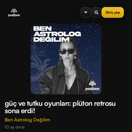
se menu
Giriş yap
güç ve tutku oyunları: plüton retrosu
sona erdi!
Ben Astrolog Değilim
10 ay önce