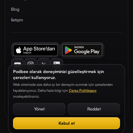
Blog
İletişim
Youtube
Instagram
Twitter
LinkedIn
Podbee olarak deneyiminizi güzelleştirmek için
çerezleri kullanıyoruz.
Web sitemizde size daha iyi bir deneyim sunmak için çerezlerden
faydalanıyoruz. Daha fazla bilgi için
Çerez Politikasını
© 2026. Podbee Media. Tüm hakları saklıdır.
inceleyebilirsiniz.
Çerez Tercihleri
Aydınlatma Metni
Gizlilik Sözleşmesi
Yönet
Reddet
Kabul et