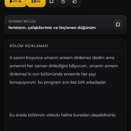
39 dk
İzle
SONRAKİ BÖLÜM
feminizm, çelişkilerimiz ve linçlenen düğünüm
BÖLÜM AÇIKLAMASI
6 sezon boyunca umarım annem dinlemez dedim ama
annemin her zaman dinlediğini biliyorum. umarım annem
dinlemez’in son bölümünde annemle her şeyi
konuşuyorum. bu program son kez bitti arkadaşlar.
bu arada bölümün videolu haline buradan ulaşabilirsiniz.