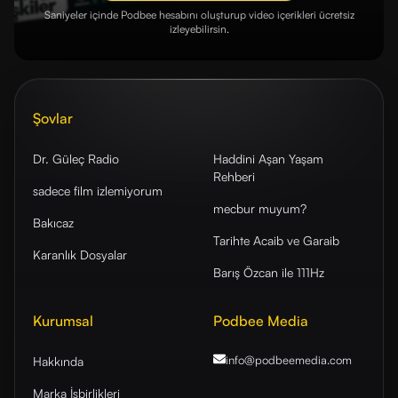
Saniyeler içinde Podbee hesabını oluşturup video içerikleri ücretsiz
izleyebilirsin.
Şovlar
Dr. Güleç Radio
Haddini Aşan Yaşam
Rehberi
sadece film izlemiyorum
mecbur muyum?
Bakıcaz
Tarihte Acaib ve Garaib
Karanlık Dosyalar
Barış Özcan ile 111Hz
Kurumsal
Podbee Media
info@podbeemedia
.com
Hakkında
Marka İşbirlikleri