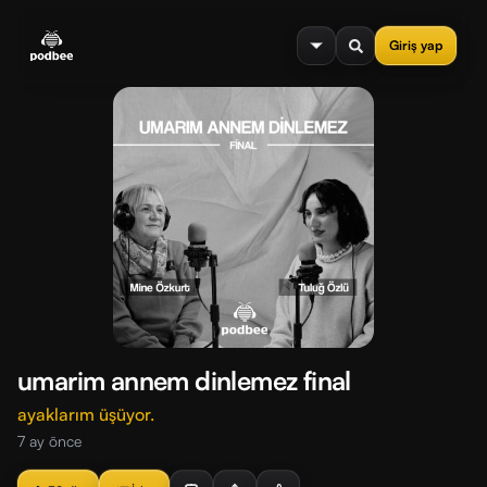
se menu
Giriş yap
umarim annem dinlemez final
ayaklarım üşüyor.
7 ay önce