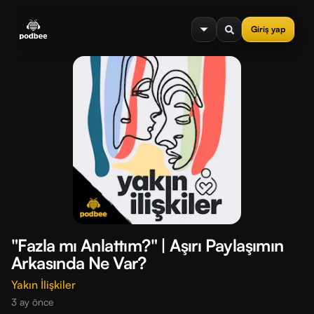
se menu
Giriş yap
"Fazla mı Anlattım?" | Aşırı Paylaşımın
Arkasında Ne Var?
Yakın İlişkiler
3 ay önce