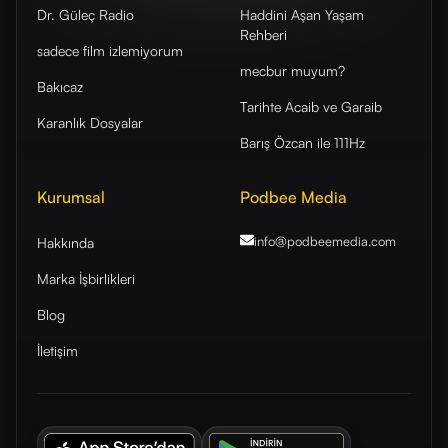
Dr. Güleç Radio
Haddini Aşan Yaşam
Rehberi
sadece film izlemiyorum
mecbur muyum?
Bakıcaz
Tarihte Acaib ve Garaib
Karanlık Dosyalar
Barış Özcan ile 111Hz
Kurumsal
Podbee Media
info@podbeemedia
.com
Hakkında
Marka İşbirlikleri
Blog
İletişim