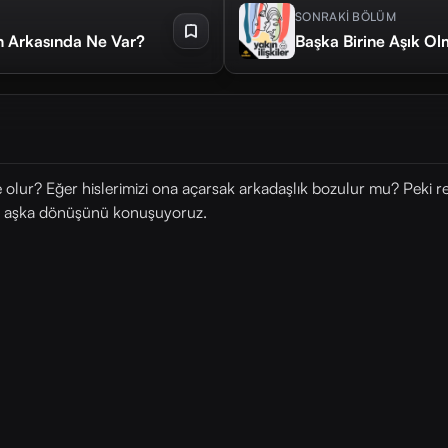
SONRAKİ BÖLÜM
ın Arkasında Ne Var?
Başka Birine Aşık Ol
olur? Eğer hislerimizi ona açarsak arkadaşlık bozulur mu? Peki r
ğın aşka dönüşünü konuşuyoruz.