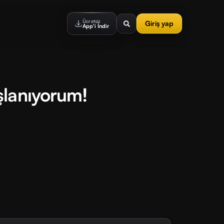
Ücretsiz
Giriş yap
App'i İndir
şlanıyorum!