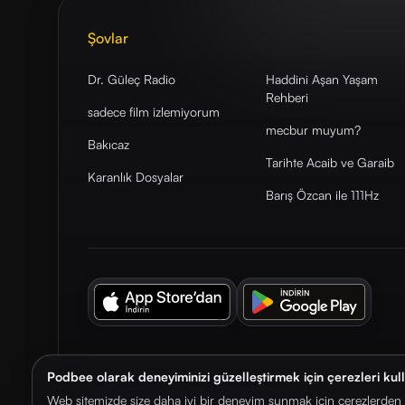
Şovlar
Dr. Güleç Radio
Haddini Aşan Yaşam
Rehberi
sadece film izlemiyorum
mecbur muyum?
Bakıcaz
Tarihte Acaib ve Garaib
Karanlık Dosyalar
Barış Özcan ile 111Hz
Podbee olarak deneyiminizi güzelleştirmek için çerezleri kul
© 2026. Podbee Media. Tüm hakları saklıdır.
Web sitemizde size daha iyi bir deneyim sunmak için çerezlerden f