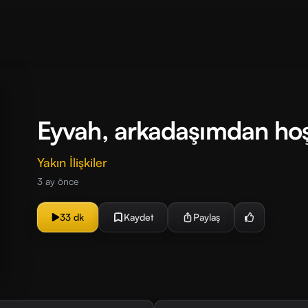
Eyvah, arkadaşımdan ho
Yakın İlişkiler
3 ay önce
33 dk
Kaydet
Paylaş