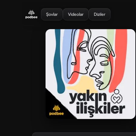
se menu
Şovlar
Videolar
Diziler