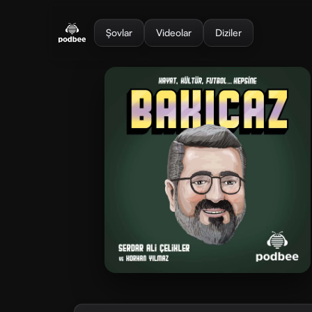
se menu
Şovlar
Videolar
Diziler