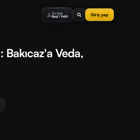
Ücretsiz
Giriş yap
App'i İndir
: Bakıcaz'a Veda,