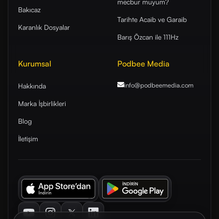
mecbur muyum?
Bakıcaz
Tarihte Acaib ve Garaib
Karanlık Dosyalar
Barış Özcan ile 111Hz
Kurumsal
Podbee Media
info@podbeemedia
.com
Hakkında
Marka İşbirlikleri
Blog
İletişim
Youtube
Instagram
Twitter
LinkedIn