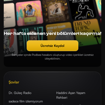
Her hafta eklenen yeni bölümleri kaçırma!
Ücretsiz Kaydol
Saniyeler içinde Podbee hesabını oluşturup video içerikleri ücretsiz
izleyebilirsin.
Şovlar
Dr. Güleç Radio
Haddini Aşan Yaşam
Rehberi
sadece film izlemiyorum