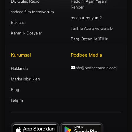
Dr. Güleç Radio
Haddini Aşan Yaşam
Rehberi
sadece film izlemiyorum
mecbur muyum?
Bakıcaz
Tarihte Acaib ve Garaib
Karanlık Dosyalar
Barış Özcan ile 111Hz
Kurumsal
Podbee Media
info@podbeemedia
.com
Hakkında
Marka İşbirlikleri
Blog
İletişim